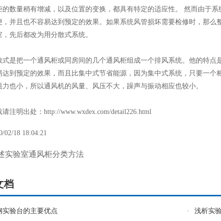
柜的数量稍有增减，以及位置的变换，都具有特定的适应性。 然而由于系
便，并且也不容易达到预定的效果。如果系统风管损坏需要检修时，那么
室，先后都改为用分散式系统。
是把一个通风柜或同房间的几个通风柜组成一个排风系统。他的特点是
易达到预定的效果，而且比集中式节省能源，因为集中式系统，只要一个
阻力也小，所以通风机的风量、风压不大，躁声与振动相应也较小。
处：http://www.wxdex.com/detail226.html
0/02/18 18:04:21
述实验室通风柜分类方法
文档
钢实验台的主要优点
·
浅析实